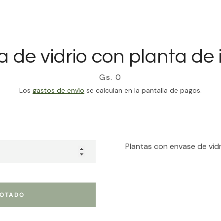
Instagram
 de vidrio con planta de i
BUSCAR
Precio
Gs. 0
Los
gastos de envío
se calculan en la pantalla de pagos.
Plantas con envase de vid
OTADO