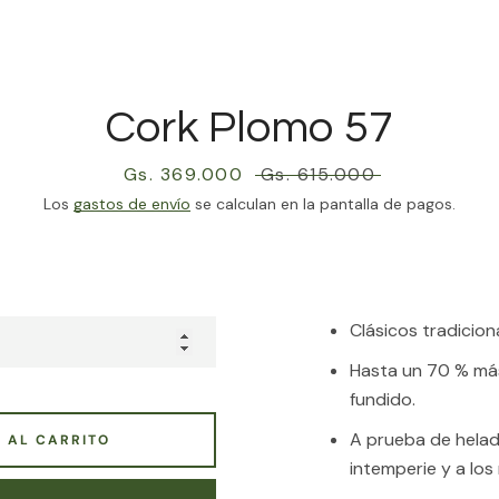
Instagram
Cork Plomo 57
BUSCAR
Precio
Gs. 369.000
Precio
Gs. 615.000
de
habitual
Los
gastos de envío
se calculan en la pantalla de pagos.
venta
Clásicos tradicion
Hasta un 70 % más
fundido.
A prueba de helada
 AL CARRITO
intemperie y a los