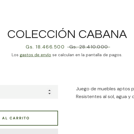
Instagram
COLECCIÓN CABANA
BUSCAR
Precio
Gs. 18.466.500
Precio
Gs. 28.410.000
de
habitual
Los
gastos de envío
se calculan en la pantalla de pagos.
venta
Juego de muebles aptos p
Resistentes al sol, agua y
 AL CARRITO