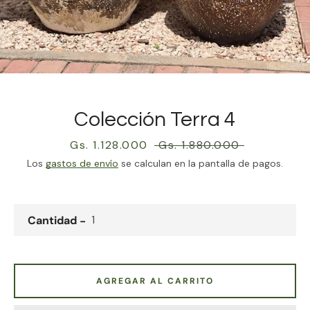
330 Outlet
Colección Terra 4
Precio
Gs. 1.128.000
Precio
Gs. 1.880.000
de
habitual
Los
gastos de envío
se calculan en la pantalla de pagos.
venta
Cantidad
AGREGAR AL CARRITO